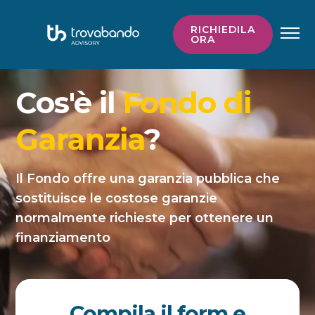
RICHIEDILA
ORA
Home
Cos'è il
Fondo di
Come funziona
Garanzia
?
FAQ e Modulistica
Il Nostro Supporto
Il Fondo offre una garanzia pubblica che
sostituisce le costose garanzie
normalmente richieste per ottenere un
finanziamento
Compila il form e