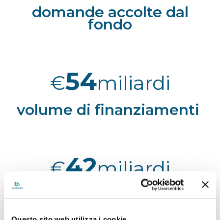
domande accolte dal
fondo
54
€
miliardi
volume di finanziamenti
42
€
miliardi
importo garantito
Questo sito web utilizza i cookie