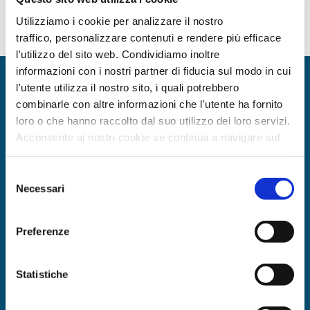
Utilizziamo i cookie per analizzare il nostro
traffico, personalizzare contenuti e rendere più efficace
l'utilizzo del sito web. Condividiamo inoltre
informazioni con i nostri partner di fiducia sul modo in cui
l'utente utilizza il nostro sito, i quali potrebbero
Quali tipologie di
combinarle con altre informazioni che l'utente ha fornito
loro o che hanno raccolto dal suo utilizzo dei loro servizi.
operazioni
garantisce?
Acconsente ai nostri cookie se continua a navigare sul
nostro sito web.
L’intervento è concesso su
tutti i tipi di
Selezione
operazioni
finalizzate all’attività di impresa, sia
Necessari
del
a breve sia a
medio-lungo termine
, con
consenso
diverse coperture stabilite dalle disposizioni
Preferenze
operative del Fondo e dall’attuale disciplina
prevista per il 2024 dal Decreto Anticipi e che
tengono conto della finalità del
Statistiche
finanziamento, della tipologia di richiedente e
della fascia di rating.